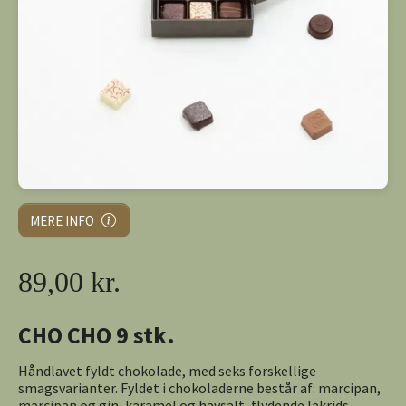
MERE INFO
89,00 kr.
CHO CHO 9 stk.
Håndlavet fyldt chokolade, med seks forskellige
smagsvarianter. Fyldet i chokoladerne består af: marcipan,
marcipan og gin, karamel og havsalt, flydende lakrids,