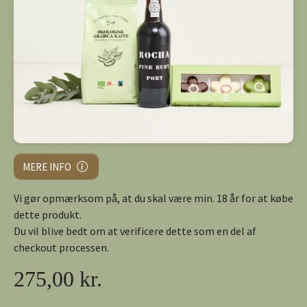
MERE INFO
Vi gør opmærksom på, at du skal være min. 18 år for at købe
dette produkt.
Du vil blive bedt om at verificere dette som en del af
checkout processen.
275,00 kr.