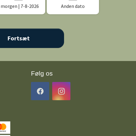
I morgen
| 7-8-2026
Anden dato
Følg os