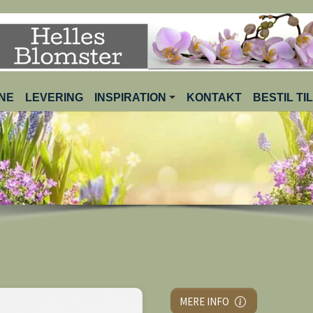
(CURRENT)
INE
LEVERING
INSPIRATION
KONTAKT
BESTIL T
MERE INFO