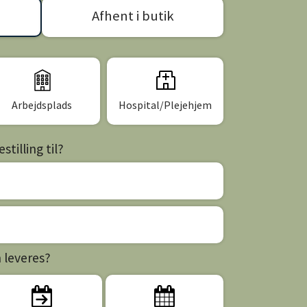
Afhent i butik
Arbejdsplads
Hospital/Plejehjem
tilling til?
n leveres?