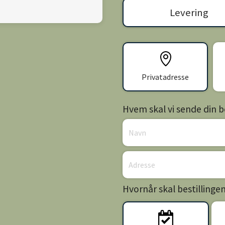
Levering
Privatadresse
Hvem skal vi sende din bes
Hvornår skal bestillinge