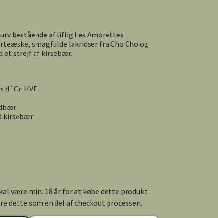
urv bestående af liflig Les Amorettes
jerteæske, smagfulde lakridser fra Cho Cho og
 et strejf af kirsebær.
ys d`Oc HVE
rdbær
d kirsebær
al være min. 18 år for at købe dette produkt.
cere dette som en del af checkout processen.