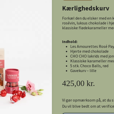
Kærlighedskurv
Forkæl den du elsker med en k
rosévin, luksus chokolade i h
klassiske flødekarameller med
Indhold:
Les Amourettes Rosé Pa
Hjerte med chokolade
CHO CHO lakrids med jo
Klassiske karameller me
5 stk. Choco Balls, rød
Gavekurv – lille
425,00 kr.
Vi gør opmærksom på, at du sk
Du vil blive bedt om at verifi