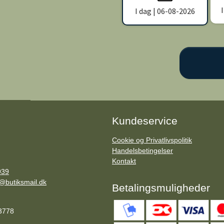
I dag | 06-08-2026
Kundeservice
Cookie og Privatlivspolitik
Handelsbetingelser
Kontakt
939
@butiksmail.dk
Betalingsmuligheder
83778